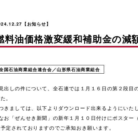
024.12.27【お知らせ】
燃料油価格激変緩和補助金の減
全国石油商業組合連合会／山形県石油商業組合
●見出しの件について、全石連では１月１６日の第２段目
した。
●つきましては、以下よりダウンロード出来るようにいた
●なお「ぜんせき新聞」の新年１月１０日付けにポスター
も予定されておりますのでご承知おき願います。